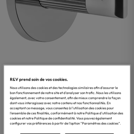
Gessi
Patère Gessi, collection Ingranaggio, disponible en
R&V prend soin de vos cookies.
finitions chromée, finox nickel brossé, noir métallisé
Nous utilisons des cookies et des technologies similaires afin d'assurer le
brossé, cuivré brossé, bronze chaud brossé, laiton et
bon fonctionnement de notre site et d'analyser son trafic. Nous les utilisons
laiton brossé. – Style moderne, installation mural.
également, avec votre consentement, afin de mieux comprendre la façon
dont vous interagissez avec notre contenu et nos fonctionnalités. En
acceptant ce message, vous consentez à l’utilisation des cookies pour
l’ensemble de ces finalités, conformément à notre Politique d'utilisation des
135,90
€
–
144,90
€
Price
cookies et notre Politique de confidentialité. Vous pouvez également
TTC
configurer vos préférences à partir de l’option "Paramètres des cookies”.
Éco-participation incluse
range: