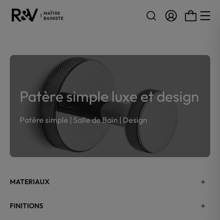
Aller au contenu
Patère simple luxe et design
Patère simple | Salle de Bain | Design
MATERIAUX
FINITIONS