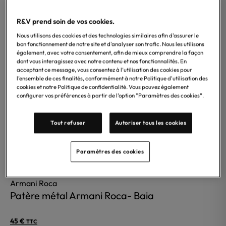
plusieurs
R&V prend soin de vos cookies.
variations.
Les
Nous utilisons des cookies et des technologies similaires afin d'assurer le
bon fonctionnement de notre site et d'analyser son trafic. Nous les utilisons
options
également, avec votre consentement, afin de mieux comprendre la façon
peuvent
dont vous interagissez avec notre contenu et nos fonctionnalités. En
acceptant ce message, vous consentez à l’utilisation des cookies pour
être
l’ensemble de ces finalités, conformément à notre Politique d'utilisation des
choisies
cookies et notre Politique de confidentialité. Vous pouvez également
sur
configurer vos préférences à partir de l’option "Paramètres des cookies”.
la
page
Tout refuser
Autoriser tous les cookies
du
produit
Paramètres des cookies
Armani Roca
Patère métal Armani Roca- Baia
45
€
TTC