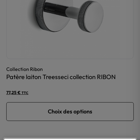
Collection Ribon
Patère laiton Treesseci collection RIBON
77,25
€
TTC
Choix des options
Ce
produit
a