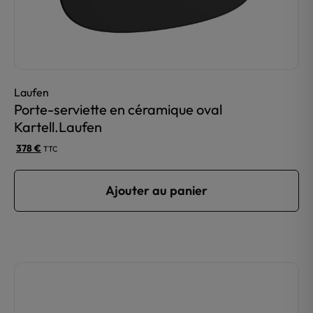
page
du
produit
Laufen
Porte-serviette en céramique oval
Kartell.Laufen
378
€
TTC
Ajouter au panier