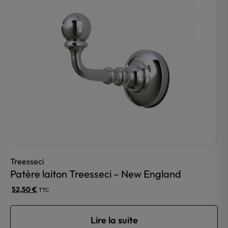
variations.
Les
options
peuvent
être
choisies
sur
la
page
du
produit
Treesseci
Patère laiton Treesseci – New England
52,50
€
TTC
Lire la suite