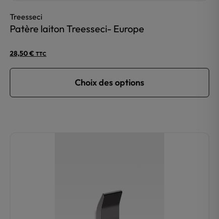
Treesseci
Patère laiton Treesseci- Europe
28,50
€
TTC
Choix des options
Ce
produit
a
plusieurs
variations.
Les
options
peuvent
être
choisies