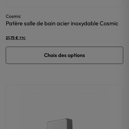
Cosmic
Patère salle de bain acier inoxydable Cosmic
21,75
€
TTC
Choix des options
Ce
produit
a
plusieurs
variations.
Les
options
peuvent
être