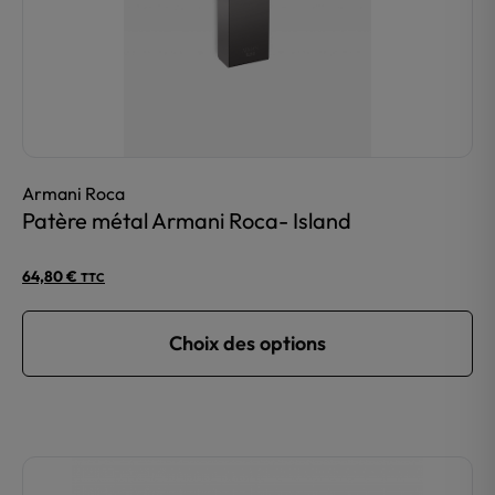
sur
la
page
du
produit
Armani Roca
Patère métal Armani Roca- Island
64,80
€
TTC
Choix des options
Ce
produit
a
plusieurs