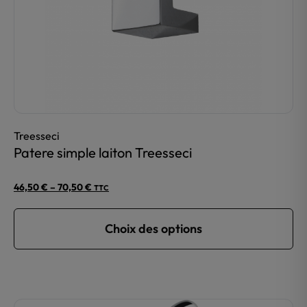
choisies
sur
la
page
du
produit
Treesseci
Patere simple laiton Treesseci
46,50
€
–
70,50
€
Price
TTC
range:
46,50 €
Choix des options
through
70,50 €
Ce
produit
a
plusieurs