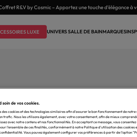
Coffret R&V by Cosmic – Apportez une touche d’élégance à vo
UNIVERS SALLE DE BAIN
MARQUES
INSP
CESSOIRES LUXE
 soin de vos cookies.
s des cookies et des technologies similaires afin d'assurer le bon fonctionnement de notre s
on trafic. Nous les utilisons également, avec votre consentement, afin de mieux comprend
issez avec notre contenu et nos fonctionnalités. En acceptant ce message, vous consentez à 
our l’ensemble de ces finalités, conformément à notre Politique d'utilisation des cookies e
 confidentialité. Vous pouvez également configurer vos préférences à partir de l’option 