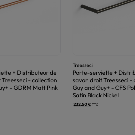
Treesseci
ette + Distributeur de
Porte-serviette + Distri
 Treesseci - collection
savon droit Treesseci - 
uy+ - GDRM Matt Pink
Guy and Guy+ - CFS Po
Satin Black Nickel
232,50
€
TTC