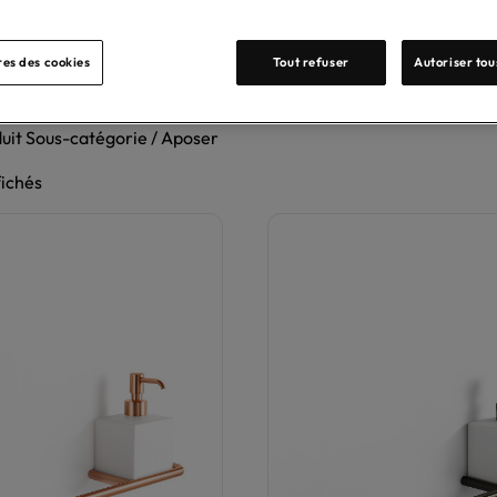
es des cookies
Tout refuser
Autoriser tou
uit Sous-catégorie / Aposer
fichés
Trié
par
popularité