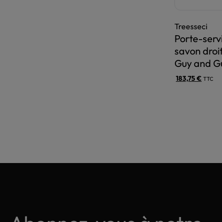
Treesseci
Porte-servi
savon droit
Guy and G
183,75
€
TTC