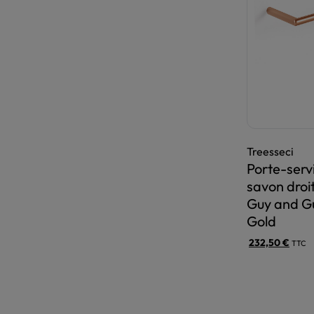
Treesseci
Porte-servi
savon droit
Guy and G
Gold
232,50
€
TTC