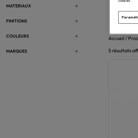
cookies”.
MATERIAUX
Paramètr
FINITIONS
COULEURS
Accueil
/ Prod
5 résultats af
MARQUES