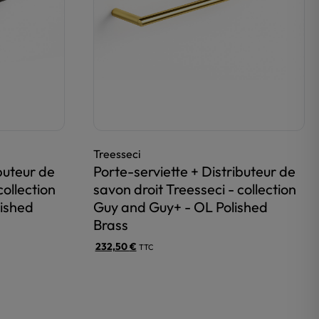
Treesseci
buteur de
Porte-serviette + Distributeur de
collection
savon droit Treesseci - collection
lished
Guy and Guy+ - OL Polished
Brass
232,50
€
TTC