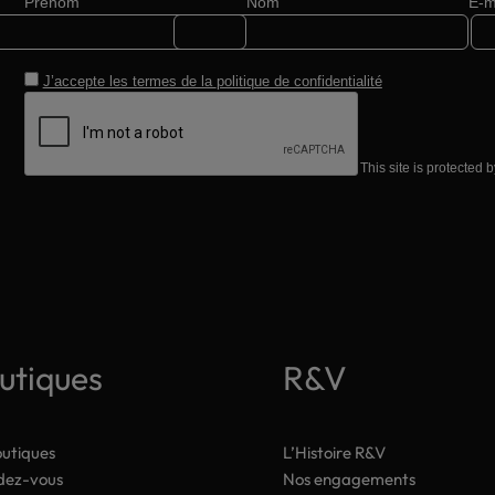
Prénom
Nom
E-m
choisies
sur
la
J’accepte les termes de la
politique de confidentialité
page
du
produit
This site is protecte
utiques
R&V
outiques
L’Histoire R&V
dez-vous
Nos engagements