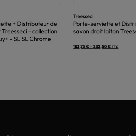
Treesseci
ette + Distributeur de
Porte-serviette et Distr
 Treesseci - collection
savon droit laiton Trees
uy+ - SL SL Chrome
183,75
€
–
232,50
€
Price
TTC
range:
183,75 €
through
232,50 €
Ce
produit
a
plusieurs
variations.
Les
options
peuvent
être