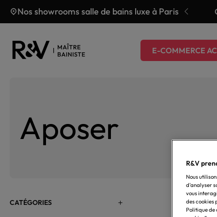
Aller au contenu
Nos showrooms salle de bains luxe à Paris
fferte jusqu’au 31 juillet
…
E-COMMERCE AC
Aposer
R&V prend
Nous utilison
d'analyser s
vous interag
CATÉGORIES
des cookies p
Politique de