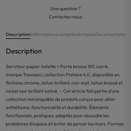
brosse
Une question ?
WC
carré
Contactez-nous
laiton
Treesseci
Description
Informations complémentaires
Documentations
Description
Serviteur papier toilette + Porte brosse WC carré,
marque Treesseci, collection Piatane 4,0, disponible en
finitions chrome, laiton brillant, noir mat, laiton brossé et
nickel noir brillant satiné. – Cet article fait partie d’une
collection remarquable de produits conçus pour allier
esthétisme, fonctionnalité et durabilité. Éléments
fonctionnels, pratiques, adaptés pour résoudre les
problèmes d’espace et éviter de percer les murs. Formes