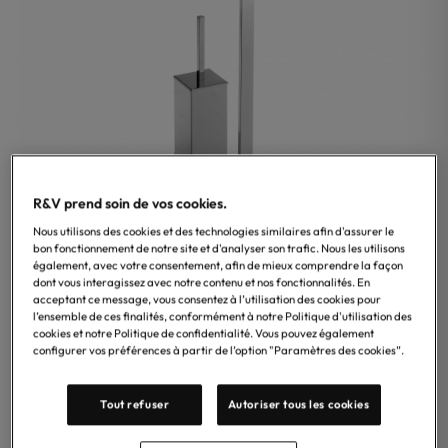
R&V prend soin de vos cookies.
Nous utilisons des cookies et des technologies similaires afin d'assurer le
bon fonctionnement de notre site et d'analyser son trafic. Nous les utilisons
également, avec votre consentement, afin de mieux comprendre la façon
Treesseci
dont vous interagissez avec notre contenu et nos fonctionnalités. En
acceptant ce message, vous consentez à l’utilisation des cookies pour
Serviteur papier toilette + Porte brosse WC carré,
l’ensemble de ces finalités, conformément à notre Politique d'utilisation des
marque Treesseci, collection Piatane 4,0, disponible en
cookies et notre Politique de confidentialité. Vous pouvez également
configurer vos préférences à partir de l’option "Paramètres des cookies”.
finitions chrome, laiton brillant, noir mat, laiton brossé et
nickel noir brillant satiné. – Accessoire élégant en
matériau de qualité, au style raffiné, idéal pour une
Tout refuser
Autoriser tous les cookies
installation a poser.