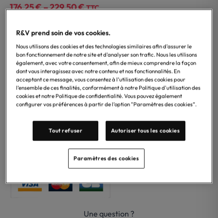
176,25
€
–
229,50
€
Price
TTC
Éco-participation incluse
range:
176,25 €
R&V prend soin de vos cookies.
Finition
through
Nous utilisons des cookies et des technologies similaires afin d'assurer le
Chrome
Black Metal GHRC
Copper GHRC
bon fonctionnement de notre site et d'analyser son trafic. Nous les utilisons
229,50 €
également, avec votre consentement, afin de mieux comprendre la façon
dont vous interagissez avec notre contenu et nos fonctionnalités. En
acceptant ce message, vous consentez à l’utilisation des cookies pour
l’ensemble de ces finalités, conformément à notre Politique d'utilisation des
cookies et notre Politique de confidentialité. Vous pouvez également
configurer vos préférences à partir de l’option "Paramètres des cookies”.
Ajouter au panier
−
+
quantité
Tout refuser
Autoriser tous les cookies
de
Porte-
E-commerce : livraison offerte jusqu’au 31 juillet 2026
papier
Paramètres des cookies
toilette
Gessi
Une question ?