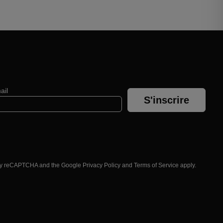
ail
S'inscrire
d by reCAPTCHA and the Google
Privacy Policy
and
Terms of Service
apply.