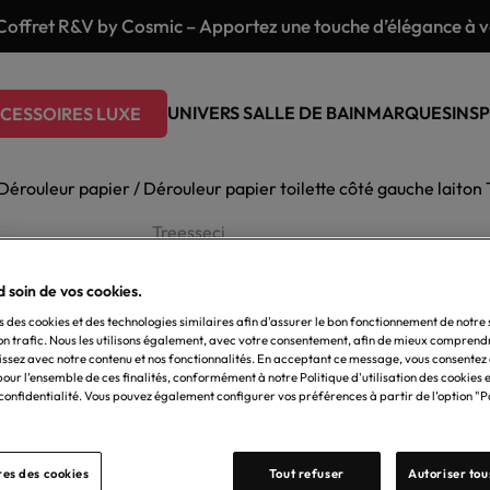
Coffret R&V by Cosmic – Apportez une touche d’élégance à vo
UNIVERS SALLE DE BAIN
MARQUES
INSP
CESSOIRES LUXE
Dérouleur papier
/ Dérouleur papier toilette côté gauche laito
Treesseci
Dérouleur papier toilette 
 soin de vos cookies.
England
s des cookies et des technologies similaires afin d'assurer le bon fonctionnement de notre s
on trafic. Nous les utilisons également, avec votre consentement, afin de mieux comprend
Dérouleur papier toilette côté gauche, mar
issez avec notre contenu et nos fonctionnalités. En acceptant ce message, vous consentez à 
en laiton, au style classique, idéal pour une 
our l’ensemble de ces finalités, conformément à notre Politique d'utilisation des cookies e
 confidentialité. Vous pouvez également configurer vos préférences à partir de l’option 
Éco-participation incluse
65,25
€
TTC
es des cookies
Tout refuser
Autoriser tou