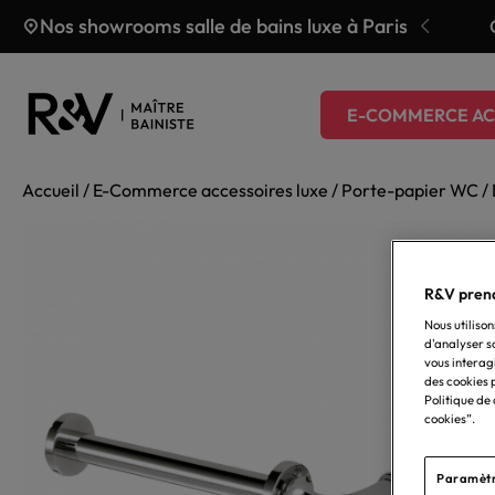
Aller au contenu
Nos showrooms salle de bains luxe à Paris
fferte jusqu’au 31 juillet
E-COMMERCE AC
Accueil
/
E-Commerce accessoires luxe
/
Porte-papier WC
/
R&V prend
Nous utilison
d'analyser s
vous interag
des cookies p
Politique de
cookies”.
Paramètr