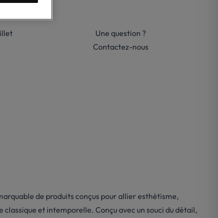
llet
Une question ?
Contactez-nous
emarquable de produits conçus pour allier esthétisme,
e classique et intemporelle. Conçu avec un souci du détail,