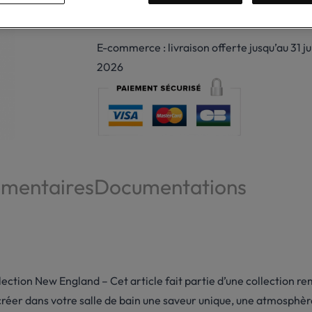
Victime de son succès
E-commerce : livraison offerte jusqu’au 31 jui
2026
émentaires
Documentations
lection New England – Cet article fait partie d’une collection r
r créer dans votre salle de bain une saveur unique, une atmosphèr