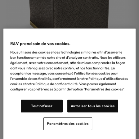
R&V prend soin de vos cookies.
Nous utilisons des cookies et des technologies similaires afin d'assurer le
bon fonctionnement de notre site et d'analyser son trafic. Nous les utilisons
également, avec votre consentement, afin de mieux comprendre la façon
dont vous interagissez avec notre contenu et nos fonctionnalités. En
Treesseci
acceptant ce message, vous consentez à l’utilisation des cookies pour
Porte coton – Accessoire élégant en cuir et laiton, au
l’ensemble de ces finalités, conformément à notre Politique d'utilisation des
cookies et notre Politique de confidentialité. Vous pouvez également
style moderne, idéal pour une installation a poser.
configurer vos préférences à partir de l’option "Paramètres des cookies”.
Éco-participation incluse
Tout refuser
Autoriser tous les cookies
286,50
€
TTC
En stock
Paramètres des cookies
Ajouter au panier
−
+
quantité