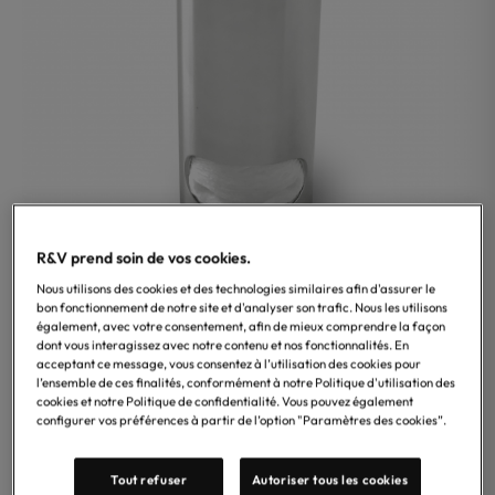
R&V prend soin de vos cookies.
Nous utilisons des cookies et des technologies similaires afin d'assurer le
bon fonctionnement de notre site et d'analyser son trafic. Nous les utilisons
Treesseci
également, avec votre consentement, afin de mieux comprendre la façon
Distributeur de cotons de marque Treesseci, collection
dont vous interagissez avec notre contenu et nos fonctionnalités. En
Metal Tonda, disponible en finitions chrome, noir mat,
acceptant ce message, vous consentez à l’utilisation des cookies pour
l’ensemble de ces finalités, conformément à notre Politique d'utilisation des
laiton brillant, laiton brossé, nickel brillant satiné, nickel
cookies et notre Politique de confidentialité. Vous pouvez également
noir brillant, or rose mat. – Accessoire élégant en laiton,
configurer vos préférences à partir de l’option "Paramètres des cookies”.
au style moderne, idéal pour une installation a poser.
Tout refuser
Autoriser tous les cookies