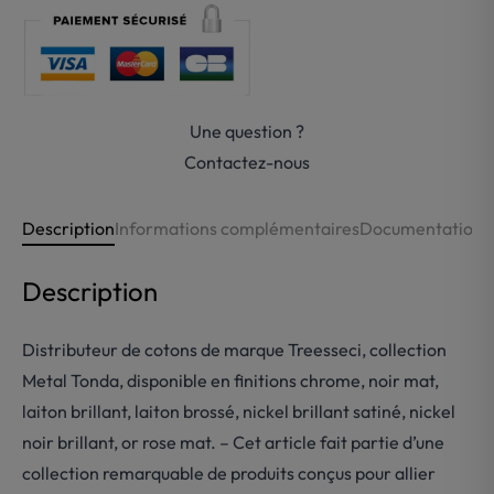
de
cotons
laiton
Treesseci-
Metal
Une question ?
Honda
Contactez-nous
Description
Informations complémentaires
Documentations
Description
Distributeur de cotons de marque Treesseci, collection
Metal Tonda, disponible en finitions chrome, noir mat,
laiton brillant, laiton brossé, nickel brillant satiné, nickel
noir brillant, or rose mat. – Cet article fait partie d’une
collection remarquable de produits conçus pour allier