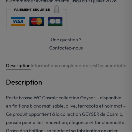
E-commerce : livraison offerte jusqu’au 31 juillet 2026
brosse
WC
acier
inoxydable
Cosmic
Une question ?
Contactez-nous
Description
Informations complémentaires
Documentations
Description
Porte brosse WC Cosmic collection Geyser – disponible
en finitions blanc mat, sable, olive, terracota et noir mat –
Ce produit appartient à la collection GEYSER de Cosmic,
pensée pour allier innovation, élégance et fonctionnalité.
Grâce à sa finition , sa teinte et sa fabrication en acier