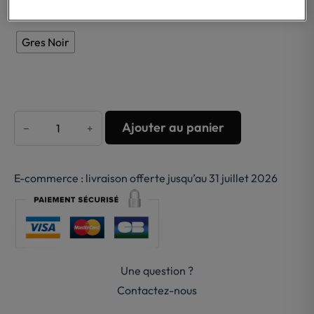
Finition
Gres Noir
Ajouter au panier
−
+
quantité
de
Porte
E-commerce : livraison offerte jusqu’au 31 juillet 2026
verre
grès
Gessi-
Goccia
Une question ?
Contactez-nous