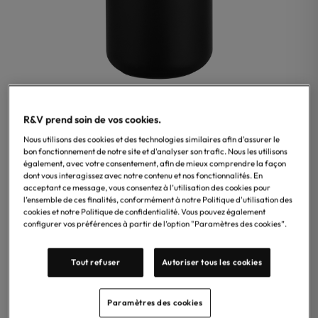
R&V prend soin de vos cookies.
Nous utilisons des cookies et des technologies similaires afin d'assurer le
bon fonctionnement de notre site et d'analyser son trafic. Nous les utilisons
également, avec votre consentement, afin de mieux comprendre la façon
dont vous interagissez avec notre contenu et nos fonctionnalités. En
acceptant ce message, vous consentez à l’utilisation des cookies pour
l’ensemble de ces finalités, conformément à notre Politique d'utilisation des
Gessi
cookies et notre Politique de confidentialité. Vous pouvez également
Porte verre Gessi Goccia noir – Style moderne,
configurer vos préférences à partir de l’option "Paramètres des cookies”.
installation a poser.
Tout refuser
Autoriser tous les cookies
93,75
€
TTC
Paramètres des cookies
Éco-participation incluse