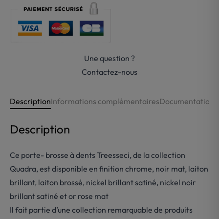
brosse
à
dents
laiton
Treesseci-
Une question ?
Quadra
Contactez-nous
Description
Informations complémentaires
Documentations
Description
Ce porte- brosse à dents Treesseci, de la collection
Quadra, est disponible en finition chrome, noir mat, laiton
brillant, laiton brossé, nickel brillant satiné, nickel noir
brillant satiné et or rose mat
Il fait partie d’une collection remarquable de produits