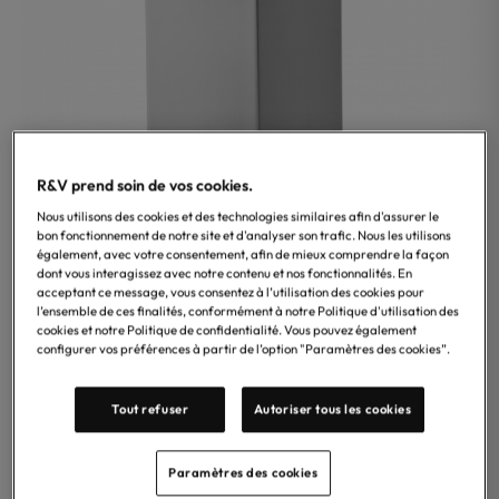
R&V prend soin de vos cookies.
Nous utilisons des cookies et des technologies similaires afin d'assurer le
bon fonctionnement de notre site et d'analyser son trafic. Nous les utilisons
également, avec votre consentement, afin de mieux comprendre la façon
dont vous interagissez avec notre contenu et nos fonctionnalités. En
acceptant ce message, vous consentez à l’utilisation des cookies pour
l’ensemble de ces finalités, conformément à notre Politique d'utilisation des
Treesseci
cookies et notre Politique de confidentialité. Vous pouvez également
Porte brosse à dents Treesseci, collection Quadra,
configurer vos préférences à partir de l’option "Paramètres des cookies”.
disponible en finition chrome, noir mat, laiton brillant,
laiton brossé, nickel brillant satiné, nickel noir brillant
Tout refuser
Autoriser tous les cookies
satiné et or rose mat – Accessoire élégant en laiton, au
style moderne, idéal pour une installation a poser.
Paramètres des cookies