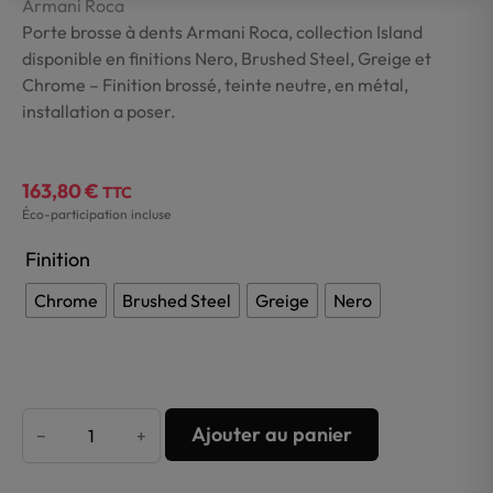
Armani Roca
Porte brosse à dents Armani Roca, collection Island
disponible en finitions Nero, Brushed Steel, Greige et
Chrome – Finition brossé, teinte neutre, en métal,
installation a poser.
163,80
€
TTC
Éco-participation incluse
Finition
Chrome
Brushed Steel
Greige
Nero
Ajouter au panier
−
+
quantité
de