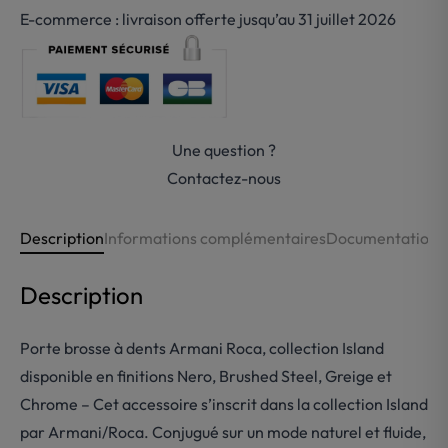
Porte-
E-commerce : livraison offerte jusqu’au 31 juillet 2026
brosse
à
dents
Armani
Roca
Une question ?
métal-
Island
Contactez-nous
Description
Informations complémentaires
Documentations
Description
Porte brosse à dents Armani Roca, collection Island
disponible en finitions Nero, Brushed Steel, Greige et
Chrome – Cet accessoire s’inscrit dans la collection Island
par Armani/Roca. Conjugué sur un mode naturel et fluide,