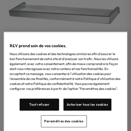
R&V prend soin de vos cookies.
Nous utilisons des cookies et des technologies similaires afin d'assurer le
bon fonctionnement de notre site et d'analyser son trafic. Nous les utilisons
également, avec votre consentement, afin de mieux comprendre la façon
dont vous interagissez avec notre contenu et nos fonctionnalités. En
acceptant ce message, vous consentez à l’utilisation des cookies pour
l’ensemble de ces finalités, conformément à notre Politique d'utilisation des
Treesseci
cookies et notre Politique de confidentialité. Vous pouvez également
configurer vos préférences à partir de l’option "Paramètres des cookies”.
Etagere/ Tablette Treesseci, collection SK 3.0 disponible
en finition chrome, laiton brillant, noir mat, laiton brossé,
nickel noir brillant satiné et nickel brillant satiné –
Tout refuser
Autoriser tous les cookies
Accessoire élégant en laiton, au style moderne, idéal
pour une installation mural.
Paramètres des cookies