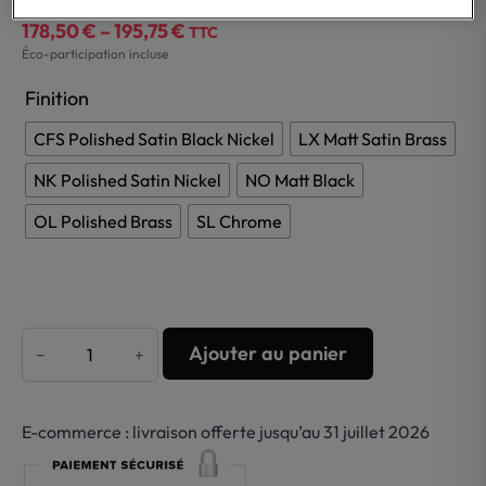
178,50
€
–
195,75
€
Price
TTC
Éco-participation incluse
range:
178,50 €
Finition
through
CFS Polished Satin Black Nickel
LX Matt Satin Brass
195,75 €
NK Polished Satin Nickel
NO Matt Black
OL Polished Brass
SL Chrome
Ajouter au panier
−
+
quantité
de
Etagère
E-commerce : livraison offerte jusqu’au 31 juillet 2026
Tablette
laiton