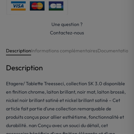
et
verre
Treesseci
Une question ?
Contactez-nous
Description
Informations complémentaires
Documentations
Description
Etagere/ Tablette Treesseci, collection SK 3.0 disponible
en finition chrome, laiton brillant, noir mat, laiton brossé,
nickel noir brillant satiné et nickel brillant satiné – Cet
article fait partie d’une collection remarquable de
produits conçus pour allier esthétisme, fonctionnalité et
durabilité. nan Conçu avec un souci du détail, cet
accessoire bénéficie d’une finition élégante et d’une