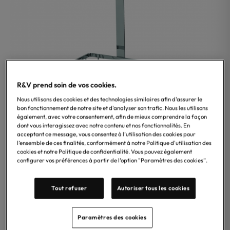
R&V prend soin de vos cookies.
Nous utilisons des cookies et des technologies similaires afin d'assurer le
bon fonctionnement de notre site et d'analyser son trafic. Nous les utilisons
également, avec votre consentement, afin de mieux comprendre la façon
dont vous interagissez avec notre contenu et nos fonctionnalités. En
Treesseci
acceptant ce message, vous consentez à l’utilisation des cookies pour
Panier d’angle à suspension de la marque Treesseci,
l’ensemble de ces finalités, conformément à notre Politique d'utilisation des
cookies et notre Politique de confidentialité. Vous pouvez également
collection Appy&Griglie, disponible en finitions Chrome,
configurer vos préférences à partir de l’option "Paramètres des cookies”.
Noir Mat, Laiton brillant, Laiton brossé, Nickel brillant
satiné, Nickel noir brillant satiné et or rose mat. –
Tout refuser
Autoriser tous les cookies
Accessoire élégant en laiton, au style moderne, idéal
pour une installation a poser.
Paramètres des cookies