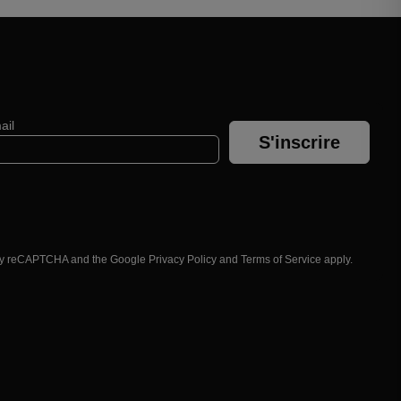
ail
S'inscrire
d by reCAPTCHA and the Google
Privacy Policy
and
Terms of Service
apply.