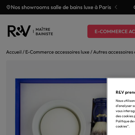
Aller au contenu
Nos showrooms salle de bains luxe à Paris
fferte jusqu’au 31 juillet
E-COMMERCE AC
Accueil
/
E-Commerce accessoires luxe
/
Autres accessoires 
R&V prend
Nous utilison
d'analyser s
vous interag
des cookies p
Politique de
cookies”.