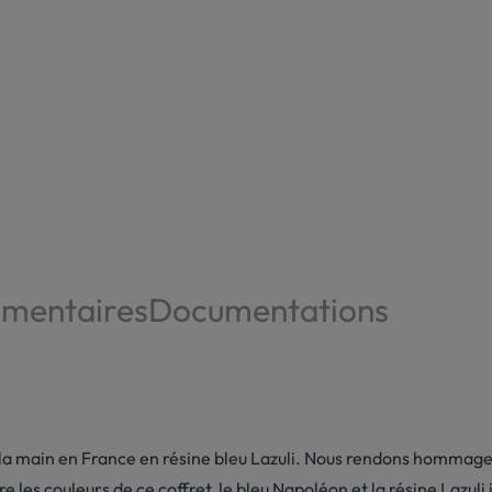
émentaires
Documentations
la main en France en résine bleu Lazuli. Nous rendons hommage à
les couleurs de ce coffret, le bleu Napoléon et la résine Lazuli i