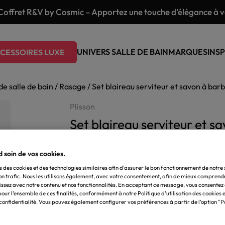
Coffret R&V by Cosmic – Apportez une touche d’élégance à vo
UNIVERS SALLE DE BAIN
MARQUES
INSP
CESSOIRES LUXE
de salle de bain
/
Rasage
/ Set blaireau serviteur et savon à bar
Plisson
Set blaireau serviteur et s
Coffret de rasage inspiré de Napoléon, comp
 soin de vos cookies.
France, avec fibre “Blanc Haute Montagne”,
histoire et performance réunies.
s des cookies et des technologies similaires afin d'assurer le bon fonctionnement de notre s
on trafic. Nous les utilisons également, avec votre consentement, afin de mieux comprend
issez avec notre contenu et nos fonctionnalités. En acceptant ce message, vous consentez à 
Éco-participation incluse
our l’ensemble de ces finalités, conformément à notre Politique d'utilisation des cookies e
 confidentialité. Vous pouvez également configurer vos préférences à partir de l’option 
157,50
€
TTC
En stock