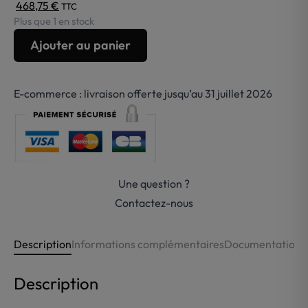
468,75
€
TTC
Plus que 1 en stock
quantité
Ajouter au panier
de
Coffret
rasage
E-commerce : livraison offerte jusqu’au 31 juillet 2026
homme
laiton
et
bois
Plisson
Une question ?
Gillette®
Mach
Contactez-nous
3™
Description
Informations complémentaires
Documentations
Description