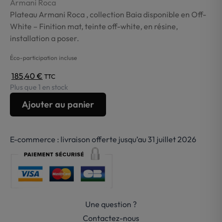
Armani Roca
Plateau Armani Roca , collection Baia disponible en Off-
White – Finition mat, teinte off-white, en résine,
installation a poser.
Éco-participation incluse
185,40
€
TTC
Plus que 1 en stock
quantité
Ajouter au panier
de
Plateau
off-
E-commerce : livraison offerte jusqu’au 31 juillet 2026
white
résine
Armani
Roca-
Baia
Une question ?
Contactez-nous