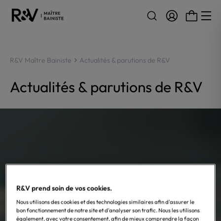
Aller au contenu
R&V Maître Bainiste
Actualités & parutions de R&V
Actualités & parutions de R&V
R&V prend soin de vos cookies.
Nous utilisons des cookies et des technologies similaires afin d'assurer le
bon fonctionnement de notre site et d'analyser son trafic. Nous les utilisons
également, avec votre consentement, afin de mieux comprendre la façon