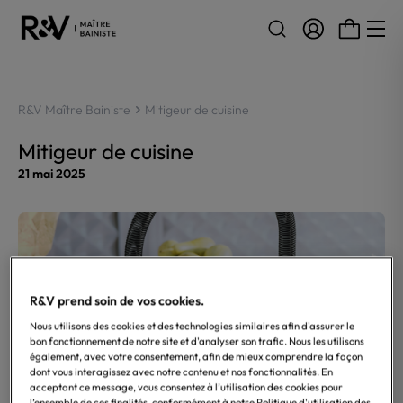
Aller au contenu
R&V Maître Bainiste
Mitigeur de cuisine
Mitigeur de cuisine
21 mai 2025
R&V prend soin de vos cookies.
Nous utilisons des cookies et des technologies similaires afin d'assurer le
bon fonctionnement de notre site et d'analyser son trafic. Nous les utilisons
également, avec votre consentement, afin de mieux comprendre la façon
dont vous interagissez avec notre contenu et nos fonctionnalités. En
acceptant ce message, vous consentez à l’utilisation des cookies pour
l’ensemble de ces finalités, conformément à notre Politique d'utilisation des