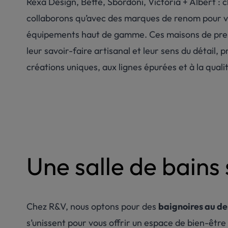
Rexa
Design,
Bette
,
Sbordoni
,
Victoria +
Albert :
c
collaborons
qu’avec
des marques de
renom
pour
v
équipements
haut de
gamme
.
Ces
maisons
de pre
leur
savoir-faire artisanal et
leur
sens
du
détail
,
p
créations
uniques
, aux
lignes
épurées
et à la
quali
Une salle de bains
Chez R&V, nous optons pour des
baignoires au de
s’unissent pour vous offrir un espace de bien-êtr