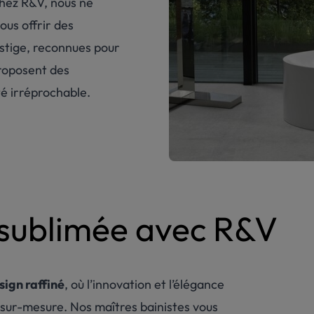
hez R&V, nous ne
ous
offrir
des
stige,
reconnues
pour
roposent
des
té
irréprochable
.
 sublimée avec R&V
sign raffiné
, où l’innovation et l’élégance
e sur-mesure. Nos maîtres bainistes vous