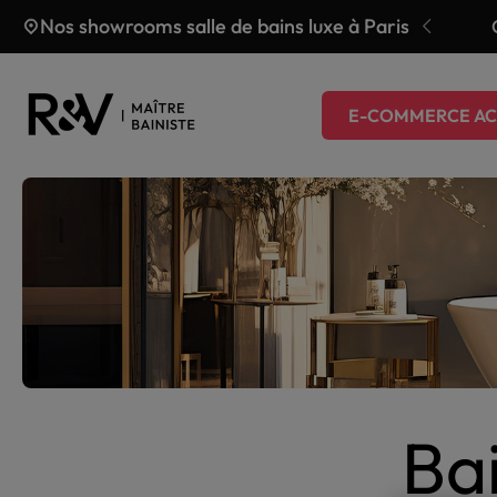
Aller au contenu
Nos showrooms salle de bains luxe à Paris
fferte jusqu’au 31 juillet
E-COMMERCE AC
Bai