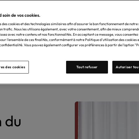
 soin de vos cookies.
 la
baignoire
design
n’est
pas un simple
équipement
fonct
s des cookies et des technologies similaires afin d'assurer le bon fonctionnement de notre s
es styles,
formes
et
matériaux
,
incarne
un art de vivre ra
on trafic. Nous les utilisons également, avec votre consentement, afin de mieux comprend
bsolu
. Chez R&V, nous
avons
sélectionné
pour
vous
des
b
issez avec notre contenu et nos fonctionnalités. En acceptant ce message, vous consentez à 
our l’ensemble de ces finalités, conformément à notre Politique d'utilisation des cookies e
matériaux
nobles pour sublimer
votre
salle de
bains
.
 confidentialité. Vous pouvez également configurer vos préférences à partir de l’option 
Découvrir la collection
es des cookies
Tout refuser
Autoriser tou
n du