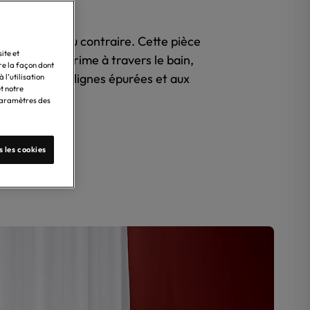
ionnel
, bien au contraire. Cette pièce
ite et
ffiné qui
s’exprime
à travers le
bain
,
re la façon dont
aignoires
aux
lignes
épurées
et aux
l’utilisation
t notre
"Paramètres des
s les cookies