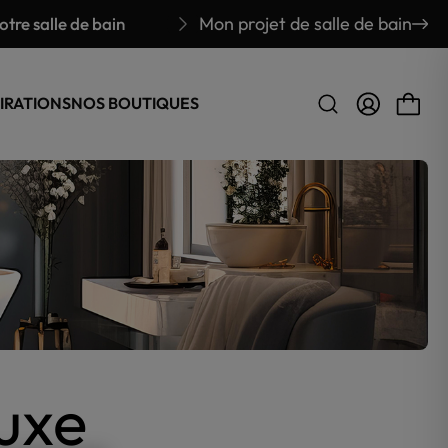
Mon projet de salle de bain
tre salle de bain
E-commer
IRATIONS
NOS BOUTIQUES
luxe