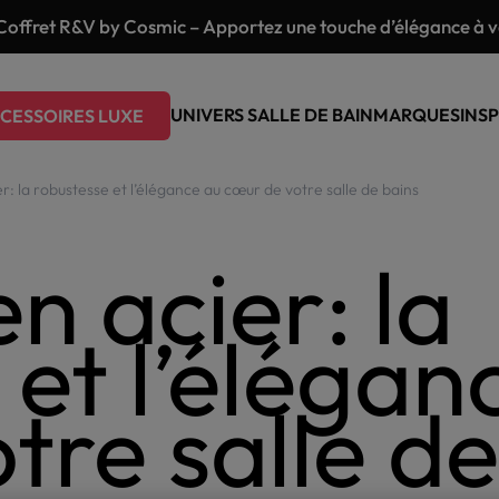
Coffret R&V by Cosmic – Apportez une touche d’élégance à vo
UNIVERS SALLE DE BAIN
MARQUES
INSP
CESSOIRES LUXE
r: la robustesse et l’élégance au cœur de votre salle de bains
n acier: la
 et l’élégan
tre salle de