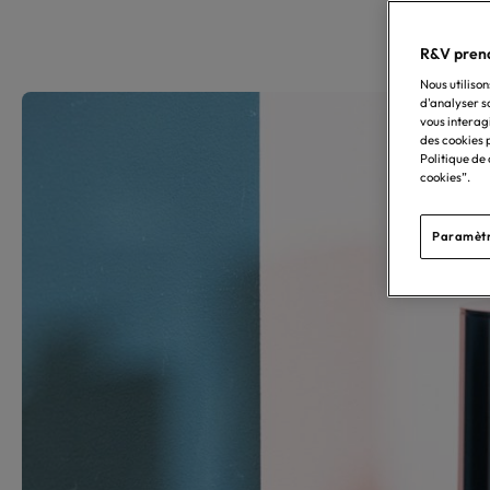
R&V prend
Nous utilison
d'analyser s
vous interag
des cookies p
Politique de
cookies”.
Paramètr