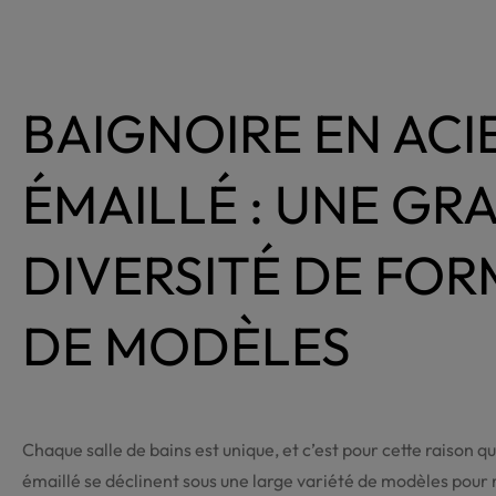
BAIGNOIRE EN ACI
ÉMAILLÉ : UNE GR
DIVERSITÉ DE FOR
DE MODÈLES
Chaque salle de bains est unique, et c’est pour cette raison q
émaillé se déclinent sous une large variété de modèles pour 