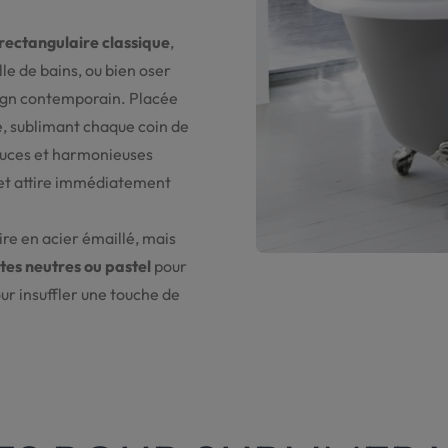
rectangulaire classique
,
le de bains, ou bien oser
ign contemporain. Placée
ce, sublimant chaque coin de
douces et harmonieuses
é et attire immédiatement
ire en acier émaillé, mais
ntes neutres ou pastel
pour
ur insuffler une touche de