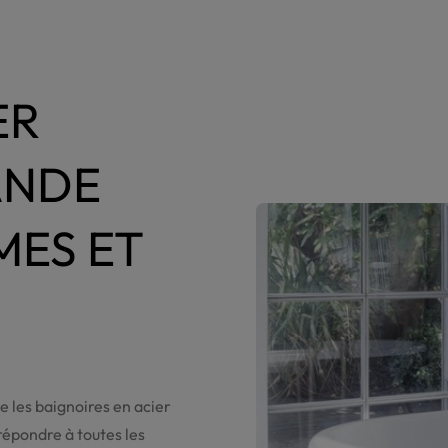
ER
ANDE
MES ET
ue les baignoires en acier
répondre à toutes les