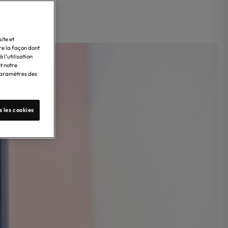
ite et
re la façon dont
l’utilisation
t notre
"Paramètres des
s les cookies