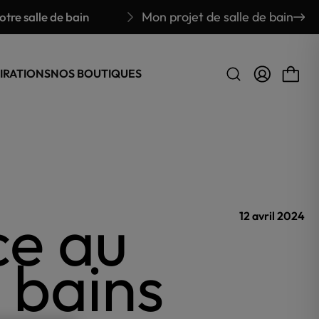
Mon projet de salle de bain
tre salle de bain
E-commer
IRATIONS
NOS BOUTIQUES
ce au
12 avril 2024
 bains